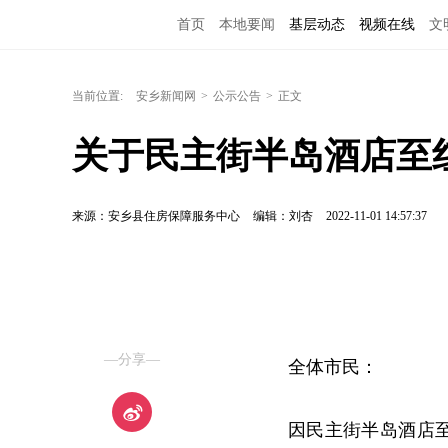
首页
本地要闻
基层动态
视频在线
文
当前位置:
安乡新闻网
>
公示公告
>
正文
关于民主街半岛酒店至
来源：安乡县住房保障服务中心
编辑：刘杏
2022-11-01 14:57:37
—分享—
全体市民：
因民主街半岛酒店