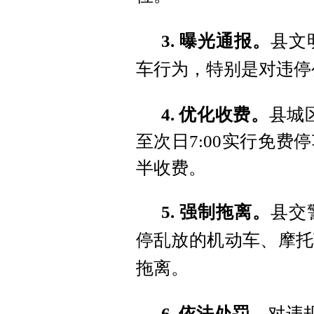
3. 曝光通报。
县文
车行为，特别是对违停
4. 优化收费。
县城
至次日
7:00
实行免费停
半收费。
5. 强制拖离。
县交
停乱放的机动车、摩托
拖离。
6. 依法处罚。
对违