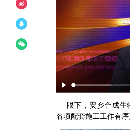
P
l
眼下，安乡合成生
a
各项配套施工工作有序
y