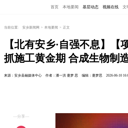
首页
本地要闻
基层动态
视频在线
文
当前位置:
安乡新闻网
>
本地要闻
>
正文
【北有安乡·自强不息】【
抓施工黄金期 合成生物制
来源：安乡县融媒体中心
作者：潘一洪 蹇梦 思
编辑：蹇梦思
2026-06-10 16:
—分享—