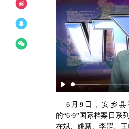
P
l
6月9日，安乡县
a
的“6·9”国际档案日
y
在斌、姚慧、李罡、王