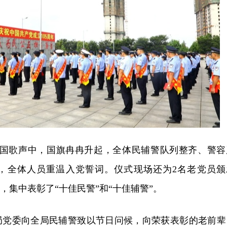
壮的国歌声中，国旗冉冉升起，全体民辅警队列整齐、警容
，全体人员重温入党誓词。仪式现场还为2名老党员颁
章，集中表彰了“十佳民警”和“十佳辅警”。
局党委向全局民辅警致以节日问候，向荣获表彰的老前辈