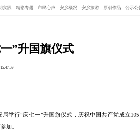
明实践
精彩专题
市民心声
安乡概况
安乡旅游
原创作品
公示公
一”升国旗仪式
 15:47:59
安局举行“庆七一”升国旗仪式，庆祝中国共产党成立105
英参加。