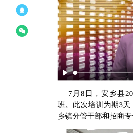
P
l
7月8日，安乡县2
a
班。此次培训为期3天
y
乡镇分管干部和招商专干