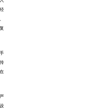
入
经
、
复
手
传
在
严
设