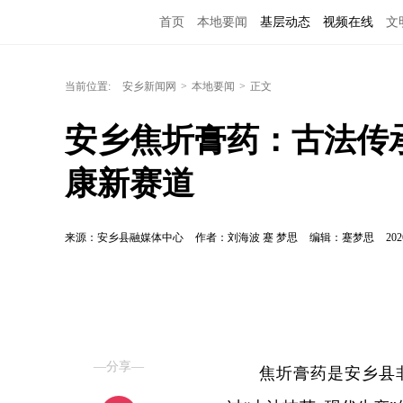
首页
本地要闻
基层动态
视频在线
文
当前位置:
安乡新闻网
>
本地要闻
>
正文
安乡焦圻膏药：古法传
康新赛道
来源：安乡县融媒体中心
作者：​刘海波 蹇 梦思
编辑：蹇梦思
202
—分享—
焦圻膏药是安乡县