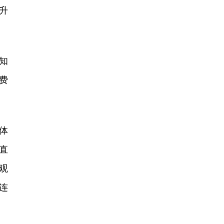
升
知
费
体
直
观
连