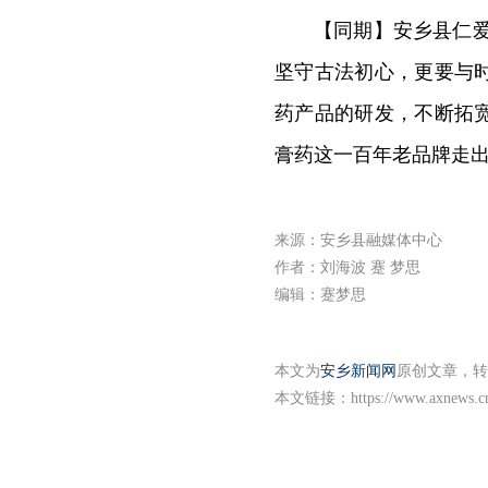
【同期】安乡县仁爱
坚守古法初心，更要与
药产品的研发，不断拓
膏药这一百年老品牌走
来源：安乡县融媒体中心
作者：​刘海波 蹇 梦思
编辑：蹇梦思
本文为
安乡新闻网
原创文章，转
本文链接：
https://www.axnews.c