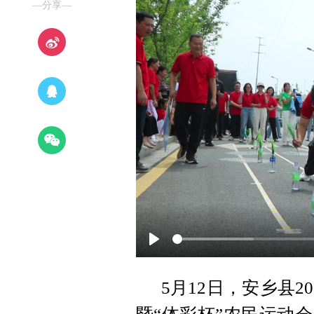
—分享—
P
l
5月12日，安乡县
a