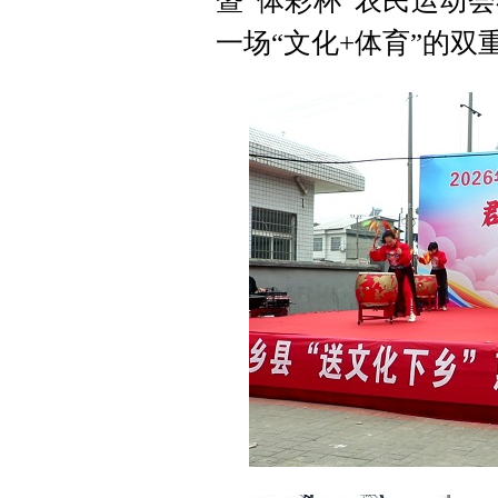
暨“体彩杯”农民运动
y
一场“文化+体育”的双