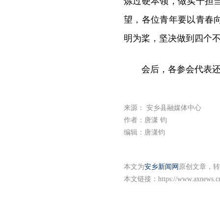
炼过硬本领，做实干担
望，各位青年要以青春
明为桨，坚决做到四个
会后，各参会代表
来源： 安乡县融媒体中心
作者：唐潇 钧
编辑：唐潇钧
本文为
安乡新闻网
原创文章，转
本文链接：
https://www.axnews.c