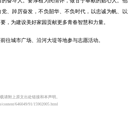
当的奋斗人。要厚植为民情怀，做甘于奉献的贴心人。他
向党、踔厉奋发，不负韶华、不负时代，以忠诚为帆、以
不要，为建设美好家园贡献更多青春智慧和力量。
还前往城市广场、沿河大堤等地参与志愿活动。
载请附上原文出处链接和本声明。
n/content/646049/91/15902005.html