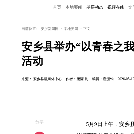
首页
本地要闻
基层动态
视频在线
文
当前位置:
安乡新闻网
>
本地要闻
>
正文
安乡县举办“以青春之我
活动
来源： 安乡县融媒体中心
作者：唐潇 钧
编辑：唐潇钧
2026-05-12
—分享—
5月9日上午，安乡