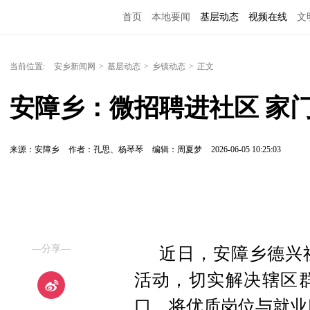
首页
本地要闻
基层动态
视频在线
文
当前位置:
安乡新闻网
>
基层动态
>
乡镇动态
>
正文
安障乡：微招聘进社区 家
来源：安障乡
作者：孔思、杨琴琴
编辑：周夏梦
2026-06-05 10:25:03
—分享—
近日，安障乡德兴
活动，切实解决辖区
口，
将优质岗位与就业