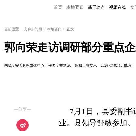
首页
本地要闻
基层动态
视频在线
文
当前位置:
安乡新闻网
>
本地要闻
>
正文
郭向荣走访调研部分重点企
来源：安乡县融媒体中心
作者：蹇梦 思
编辑：蹇梦思
2026-07-02 15:48:08
—分享—
7月1日，县委副
业。县领导舒敏参加。