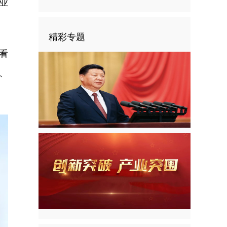
业
精彩专题
看
、