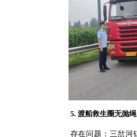
5.
渡船救生圈无抛绳
存在问题：三岔河镇