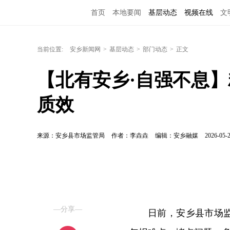
首页
本地要闻
基层动态
视频在线
文
当前位置:
安乡新闻网
>
基层动态
>
部门动态
>
正文
【北有安乡·自强不息】
质效
来源：安乡县市场监管局
作者：李垚垚
编辑：安乡融媒
2026-05-2
—分享—
日前，安乡县市场