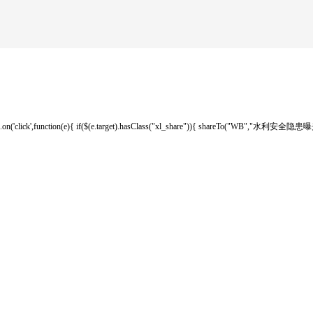
.on('click',function(e){ if($(e.target).hasClass("xl_share")){ shareTo("WB","水利安全